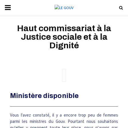
P
R
Haut commissariat à la
Justice sociale et à la
I
Dignité
M
A
R
Ministère disponible
Y
M
Vous l'avez constaté, il y a encore trop peu de femmes
parmi les ministres du Gouv. Pourtant nous souhaitons
qu'elles y prennent toute leur place, nous n'avons pas