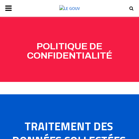
P
R
I
POLITIQUE DE
CONFIDENTIALITÉ
M
A
R
Y
TRAITEMENT DES
M