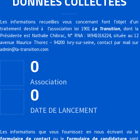
DONNÉES COLLECTÉES
E
N
Les informations recueillies vous concernant font l’objet d’un
traitement destiné à l’association loi 1901
La Transition
, dont la
U
Présidente est Nathalie Chibrac, N° RNA : W941016224, située au 12
avenue Maurice Thorez – 94200 Ivry-sur-seine, contact par mail sur
admin@la-transition.com
0
Association
0
DATE DE LANCEMENT
Les informations que vous fournissez en nous écrivant via le
formulaire de contact
ou le
formulaire de candidature
sont