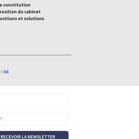
e constitution
osition du cabinet
sitions et solutions
ez
ici
.