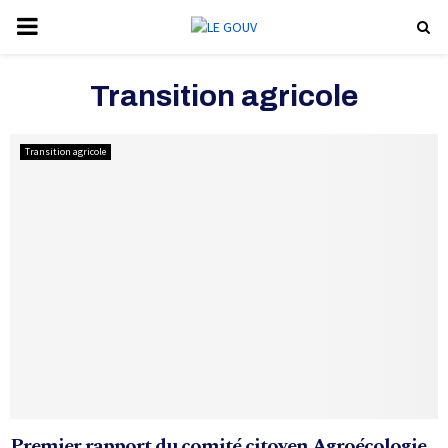
P
R
Transition agricole
I
Transition agricole
M
A
R
Y
M
Premier rapport du comité citoyen Agroécologie,