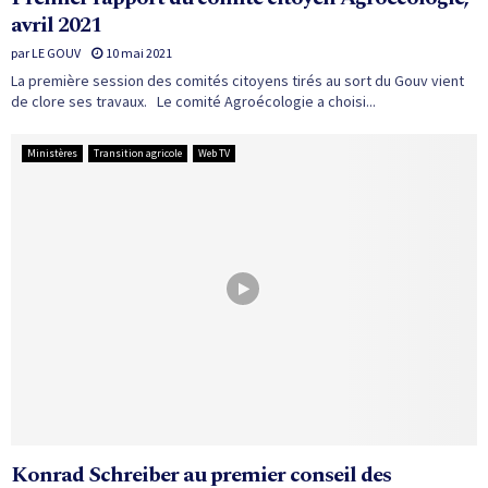
E
avril 2021
par
LE GOUV
10 mai 2021
N
La première session des comités citoyens tirés au sort du Gouv vient
de clore ses travaux. Le comité Agroécologie a choisi...
U
Ministères
Transition agricole
Web TV
Konrad Schreiber au premier conseil des