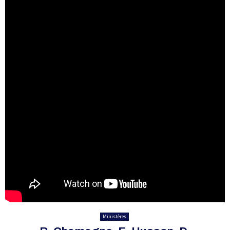
E
N
U
Ministères